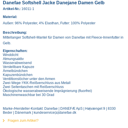
Danefae Softshell Jacke Danejane Damen Gelb
Artikel-Nr.:
16011-1
Material:
Außen: 96% Polyester, 4% Elasthan, Futter: 100% Polyester
Beschreibung:
Mittellanger Softshell-Mantel für Damen von Danefae mit Fleece-Innenfutter in
Gelb.
Eigenschaften:
Winddicht
Atmungsaktiv
Wasserabweisend
Verstellbare Kapuze
Ärmelbündchen
Kapuzenbündchen
Ventiltionslöcher unter den Armen
Zwei-Wege-YKK-Reißverschluss aus Metall
Zwei Seitentaschen mit Reißverschluss
Ökologische wasserabweisende Imprägnierung (fluorfrei)
Maschinenwaschbar bei 30 Grad
Marke-/Hersteller-Kontakt: Danefae | DANEFÆ ApS | Højvænget 9 | 8330
Beder | Dänemark | kundeservice(a)danefae.dk
Fragen zum Artikel?