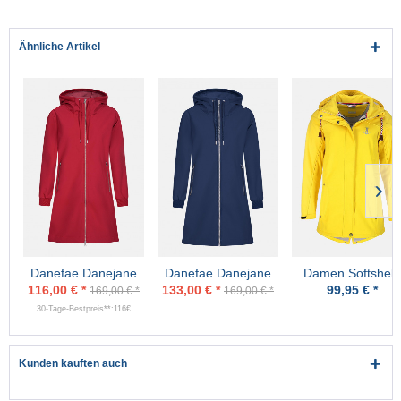
Ähnliche Artikel
Danefae Danejane
Danefae Danejane
Damen Softshell-
Damen Softshell
Damen Softshell
Jacke Gelb
116,00 € *
133,00 € *
99,95 € *
169,00 € *
169,00 € *
Jacke Rot
Jacke Navy Blau
30-Tage-Bestpreis**:116€
Kunden kauften auch