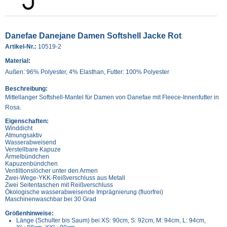
Danefae Danejane Damen Softshell Jacke Rot
Artikel-Nr.:
10519-2
Material:
Außen: 96% Polyester, 4% Elasthan, Futter: 100% Polyester
Beschreibung:
Mittellanger Softshell-Mantel für Damen von Danefae mit Fleece-Innenfutter in
Rosa.
Eigenschaften:
Winddicht
Atmungsaktiv
Wasserabweisend
Verstellbare Kapuze
Ärmelbündchen
Kapuzenbündchen
Ventiltionslöcher unter den Armen
Zwei-Wege-YKK-Reißverschluss aus Metall
Zwei Seitentaschen mit Reißverschluss
Ökologische wasserabweisende Imprägnierung (fluorfrei)
Maschinenwaschbar bei 30 Grad
Größenhinweise:
Länge (Schulter bis Saum) bei XS: 90cm, S: 92cm, M: 94cm, L: 94cm,