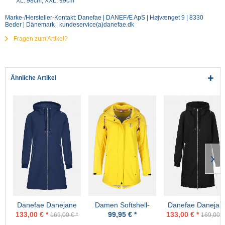
XL: 98cm, XXL: 99cm
Marke-/Hersteller-Kontakt: Danefae | DANEFÆ ApS | Højvænget 9 | 8330
Beder | Dänemark | kundeservice(a)danefae.dk
Fragen zum Artikel?
Ähnliche Artikel
Danefae Danejane
Damen Softshell-
Danefae Danejan
Damen Softshell
Jacke Gelb
Damen Softshell
133,00 € *
99,95 € *
133,00 € *
169,00 € *
169,00 €
Jacke Navy Blau
Jacke Schwarz