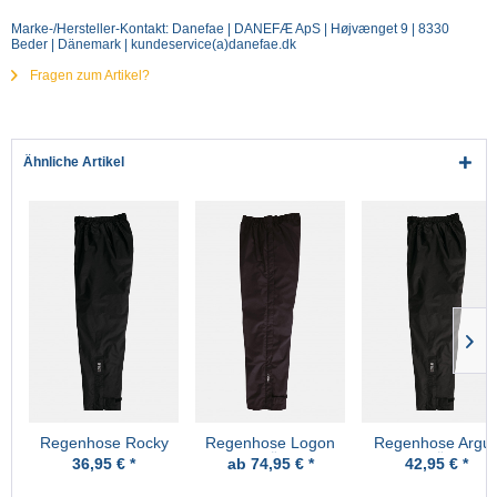
Marke-/Hersteller-Kontakt: Danefae | DANEFÆ ApS | Højvænget 9 | 8330
Beder | Dänemark | kundeservice(a)danefae.dk
Fragen zum Artikel?
Ähnliche Artikel
Regenhose Rocky
Regenhose Logon
Regenhose Argu
Schwarz Pro-X
Schwarz Überhose
Schwarz Überhos
36,95 € *
ab 74,95 € *
42,95 € *
Pro-X
Pro-X