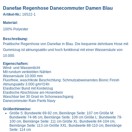
Danefae Regenhose Danecommuter Damen Blau
Artikel-Nr.:
16522-1
Material:
100% Polyester
Beschreibung:
Praktische Regenhose von Danefae in Blau. Die bequeme dehnbare Hose mit
Gummizug ist atmungsaktiv und hoch funktional mit einer Wassersäule von
10.000.
Eigenschaften:
Wind- und Wasserdicht
Mit rundum verklebten Nähten
Wassersäule 10.000 mm
Fluorfreie, waschfeste Beschichtung: Schmutzabweisendes Bionic Finish
Atmungsaktiv 3.000 g/m²/24h
Elastischer Bund mit Kordelzug
Elastische Abschlüsse am Hosenbein
Waschbar bei 30 Grad im Schonwaschgang
Danecommuter Rain Pants Navy
Größenhinweise:
Größe S: Bundweite 69-92 cm, Beinlänge Seite: 107 cm Größe M:
Bundweite 74-96 cm, Beinlänge Seite: 109 cm Größe L: Bundweite 79-
100 cm, Beinlänge Seite: 111 cm Größe XL: Bundweite 84-104 cm,
Beinlänge Seite: 113 cm Größe XXL: Bundweite 88-110 cm, Beinlänge
Seite: 114 cm