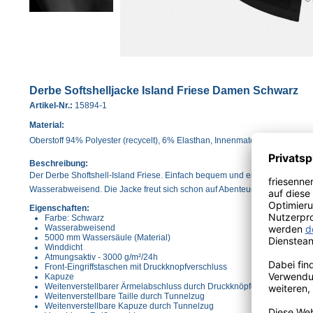
Derbe Softshelljacke Island Friese Damen Schwarz
Artikel-Nr.:
15894-1
Material:
Oberstoff 94% Polyester (recycelt), 6% Elasthan, Innenmaterial 100% Polyes
Beschreibung:
Der Derbe Shoftshell-Island Friese. Einfach bequem und einfach praktisch 
Wasserabweisend. Die Jacke freut sich schon auf Abenteuer im Freien!
Eigenschaften:
Farbe: Schwarz
Wasserabweisend
5000 mm Wassersäule (Material)
Winddicht
Atmungsaktiv - 3000 g/m²/24h
Front-Eingriffstaschen mit Druckknopfverschluss
Kapuze
Weitenverstellbarer Ärmelabschluss durch Druckknöpfe
Weitenverstellbare Taille durch Tunnelzug
Weitenverstellbare Kapuze durch Tunnelzug