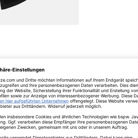
ter (recycelt)
- Atmungsaktiv, Winddicht und