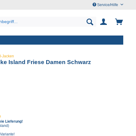
Service/Hilfe
ll-Jacken
cke Island Friese Damen Schwarz
n
ie Lieferung!
hland)
 Variante!