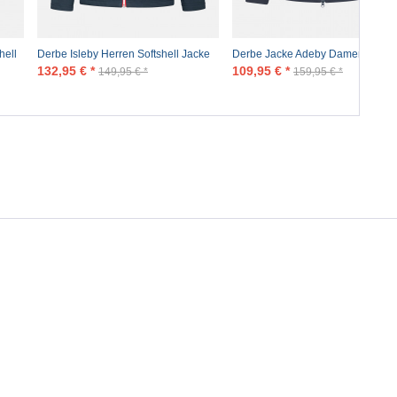
hell
Derbe Isleby Herren Softshell Jacke
Derbe Jacke Adeby Damen
Blau Rot
Dunkelblau Softshell
132,95 € *
109,95 € *
149,95 € *
159,95 € *