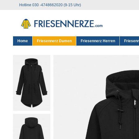
Hotline 030 -4748662020 (9-15 Uhr)
Home
Friesennerz Damen
Friesennerz Herren
Friesen