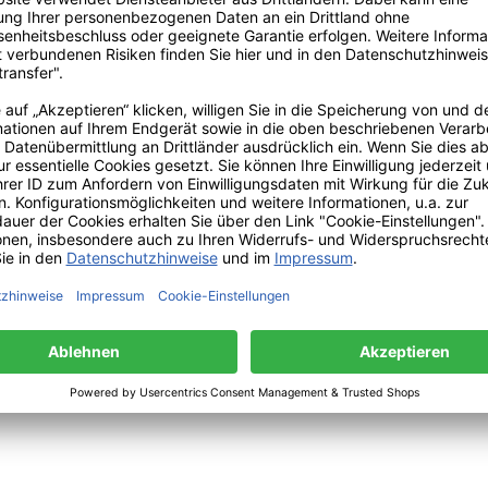
ck Farbe: Black
yester. Recycelte Materialien sind
orhandener Materialien und
eniger Umweltbelastung:
n Energieverbrauch. So hilft
asten – ohne Abstriche bei
, die Textilien
ronen nachahmt, um Wasser
 und die Atmungsaktivität zu