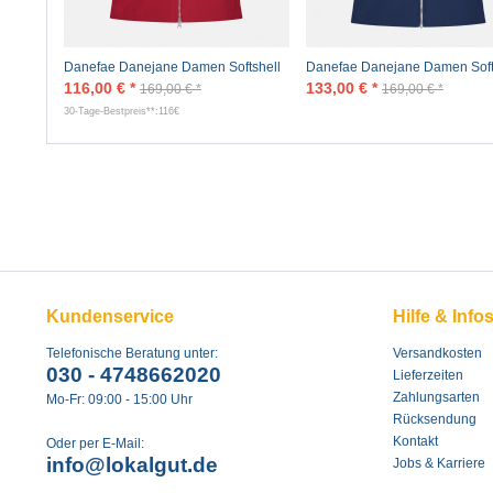
Danefae Danejane Damen Softshell
Danefae Danejane Damen Soft
Jacke Rot
Jacke Navy Blau
116,00 € *
133,00 € *
169,00 € *
169,00 € *
30-Tage-Bestpreis**:116€
Kundenservice
Hilfe & Info
Telefonische Beratung unter:
Versandkosten
030 - 4748662020
Lieferzeiten
Zahlungsarten
Mo-Fr: 09:00 - 15:00 Uhr
Rücksendung
Kontakt
Oder per E-Mail:
info@lokalgut.de
Jobs & Karriere