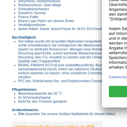
Verschluss: Reißverschluss
Reißverschluss: Zwei-Wege
Schwalbenschwanz
Passform: Normal
Fleece-Futter
Brand-Logo-Patch am oberen Ärmel
Ventilationslöcher
derbe-Artikel- Name: Island Friese Nr: W-01-SO-Friese_Islandblackbla
Nachhaltigkeit:
Der Artikel wurde mit recycelten Materialen hergestellt: Recyceltes Pol
echte Umwelthelden! Sie ermöglichen die Wiederverwertung bereits v
sparen so wertvolle Ressourcen. Weniger neue Rohstoffe bedeuten w
Recycling spart Erdöl, schont wertvolle Wasserressourcen und senkt de
Recycling, den CO₂-Ausstoß zu senken und die Umwelt weniger zu bel
Qualität oder Tragekomfort!
BIONIC-FINISH® ECO ist eine umweltfreundliche, fluorfreie Technologie
wasserabweisend macht, indem sie natürliche Strukturen wie Baumk
einfach abperlen zu lassen, ohne schädliche Chemikalien freizusetzen
erhalten.
PFC-frei: Enthält keine Per- und Polyfluorierten Chemikalien (PFC)
Pflegehinweise:
Maschinenwäsche bei 30 °C
im Schonwaschgang
Nicht für den Trockner geeignet
Größenhinweise:
Bitte beachten Sie unsere Größen-Maßtabelle für diesen Artikel.
>Größentabelle für diesen Artikel als PDF