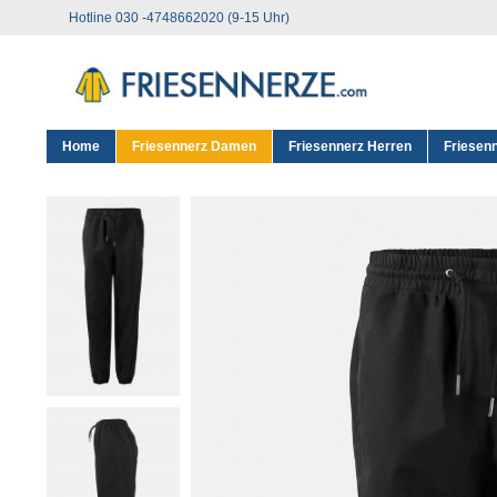
Hotline 030 -4748662020 (9-15 Uhr)
Home
Friesennerz Damen
Friesennerz Herren
Friesen