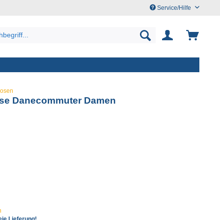
Service/Hilfe
osen
ose Danecommuter Damen
n
ie Lieferung!