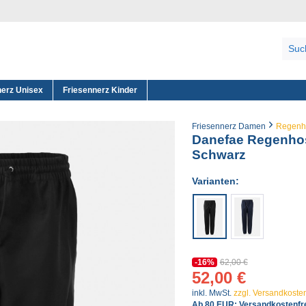
nerz Unisex
Friesennerz Kinder
Friesennerz Damen
Regenh
Danefae Regenh
Schwarz
Varianten:
-16%
62,00 €
52,00 €
inkl. MwSt.
zzgl. Versandkoste
Ab 80 EUR: Versandkostenfre