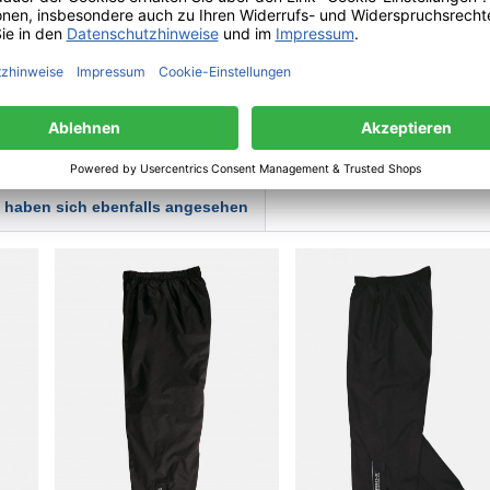
dweite 74-96 cm, Beinlänge
m Größe XL: Bundweite 84-104
nge Seite: 114 cm
eder | Dänemark | kundeservice(a)danefae.dk
haben sich ebenfalls angesehen