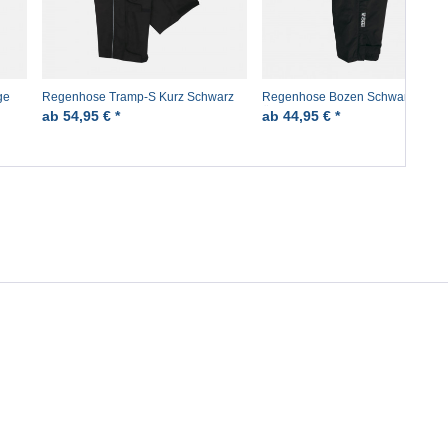
ge
Regenhose Tramp-S Kurz Schwarz
Regenhose Bozen Schwarz
Pro-X
Überhose Pro-X
ab 54,95 € *
ab 44,95 € *