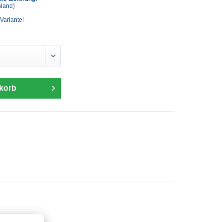
hland)
 Variante!
korb