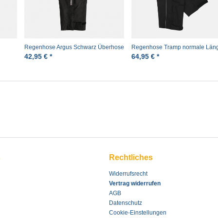
Regenhose Argus Schwarz Überhose
Regenhose Tramp normale Län
Pro-X
Schwarz Pro-X
42,95 € *
64,95 € *
s
Rechtliches
Widerrufsrecht
Vertrag widerrufen
AGB
Datenschutz
Cookie-Einstellungen