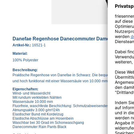
Danefae Regenhose Danecommuter Damen Schwarz
Artikel-Nr.:
16521-1
Material:
100% Polyester
Beschreibung:
Praktische Regenhose von Danefae in Schwarz. Die bequeme dehnbare H
und hoch funktional mit einer Wassersäule von 10.000 mm.
Eigenschaften:
Wind- und Wasserdicht
Mit rundum verklebten Nähten
Wassersäule 10.000 mm
Fluorfreie, waschfeste Beschichtung: Schmutzabweisendes Bionic Finish
Atmungsaktiv 3.000 g/m²/24h
Elastischer Bund mit Kordelzug
Elastische Abschlüsse am Hosenbein
Waschbar bei 30 Grad im Schonwaschgang
Danecommuter Rain Pants Black