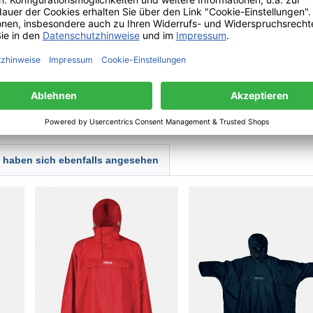
| 25467 Helsingborg | Schweden | Customerservice(a)tretornsweden.com
haben sich ebenfalls angesehen