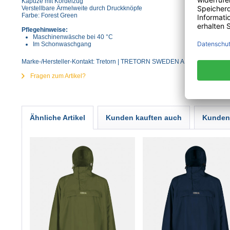
Kapuze mit Kordelzug
Verstellbare Ärmelweite durch Druckknöpfe
Farbe: Forest Green
Pflegehinweise:
Maschinenwäsche bei 40 °C
Im Schonwaschgang
Marke-/Hersteller-Kontakt: Tretorn | TRETORN SWEDEN AB | Ekslingan 4 
Fragen zum Artikel?
Ähnliche Artikel
Kunden kauften auch
Kunden 