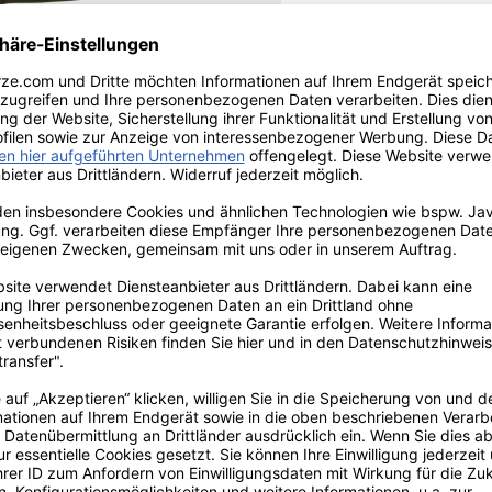
 ist als Unisex-Modell von Damen
Material ist dieser Regenmantel der
t es besonders leicht und
bequem ein Pullover unterziehen.