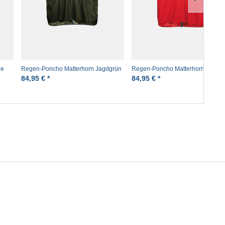
ne
Regen-Poncho Matterhorn Jagdgrün
Regen-Poncho Matterhorn Rot
Rucksackponcho
Rucksackponcho
84,95 € *
84,95 € *