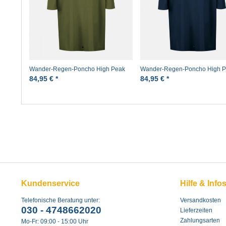
Wander-Regen-Poncho High Peak
Wander-Regen-Poncho High 
Oliv Pro-X
Marine Pro-X
84,95 € *
84,95 € *
Kundenservice
Hilfe & Info
Telefonische Beratung unter:
Versandkosten
030 - 4748662020
Lieferzeiten
Zahlungsarten
Mo-Fr: 09:00 - 15:00 Uhr