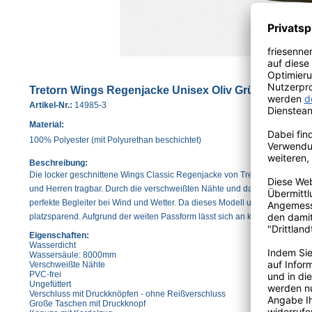
Tretorn Wings Regenjacke Unisex Oliv Grün
Artikel-Nr.:
14985-3
Material:
100% Polyester (mit Polyurethan beschichtet)
Beschreibung:
Die locker geschnittene Wings Classic Regenjacke von Tretorn in Olivgrün
und Herren tragbar. Durch die verschweißten Nähte und das wasserdichte 
perfekte Begleiter bei Wind und Wetter. Da dieses Modell ungefüttert ist, is
platzsparend. Aufgrund der weiten Passform lässt sich an kälteren Tagen 
Eigenschaften:
Wasserdicht
Wassersäule: 8000mm
Verschweißte Nähte
PVC-frei
Ungefüttert
Verschluss mit Druckknöpfen - ohne Reißverschluss
Große Taschen mit Druckknopf