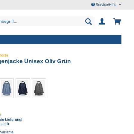
Service/Hilfe
nerze
genjacke Unisex Oliv Grün
n
ie Lieferung!
hland)
 Variante!