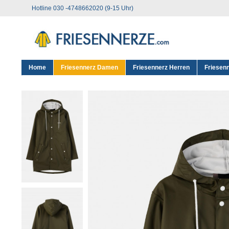
Hotline 030 -4748662020 (9-15 Uhr)
Home
Friesennerz Damen
Friesennerz Herren
Friesen