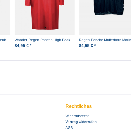
Peak
Wander-Regen-Poncho High Peak
Regen-Poncho Matterhorn Mari
Rot Pro-X
Rucksackponcho
84,95 € *
84,95 € *
s
Rechtliches
Widerrufsrecht
Vertrag widerrufen
AGB