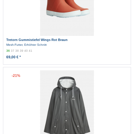
Tretorn Gummistiefel Wings Rot Braun
Mesh-Futter, Erhöhter Schnitt
36
37
38
39
40
41
69,00 € *
-21%