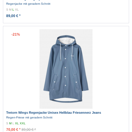
Regenjacke mit geradem Schnitt
S
M
L
XL
89,00 € *
-21%
Tretorn Wings Regenjacke Unisex Hellblau Friesennerz Jeans
Regen-Friese mit geradem Schnitt
S
M
L
XL
XXL
70,00 € *
89,00 € *