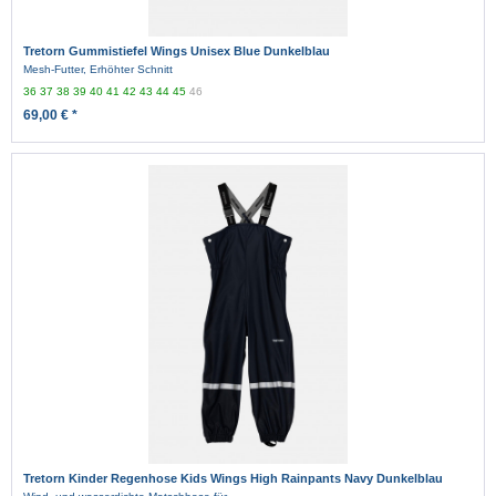
Tretorn Gummistiefel Wings Unisex Blue Dunkelblau
Mesh-Futter, Erhöhter Schnitt
36
37
38
39
40
41
42
43
44
45
46
69,00 € *
Tretorn Kinder Regenhose Kids Wings High Rainpants Navy Dunkelblau