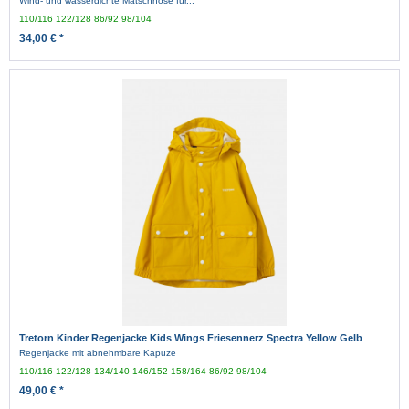
Wind- und wasserdichte Matschhose für...
110/116
122/128
86/92
98/104
34,00 € *
Tretorn Kinder Regenjacke Kids Wings Friesennerz Spectra Yellow Gelb
Regenjacke mit abnehmbare Kapuze
110/116
122/128
134/140
146/152
158/164
86/92
98/104
49,00 € *