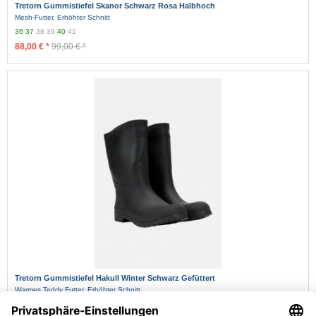
Tretorn Gummistiefel Skanor Schwarz Rosa Halbhoch
Mesh-Futter, Erhöhter Schnitt
36
37
38
39
40
41
88,00 € *
99,00 € *
Tretorn Gummistiefel Hakull Winter Schwarz Gefüttert
Warmes Teddy Futter, Erhöhter Schnitt
36
37
38
39
40
41
42
43
44
45
46