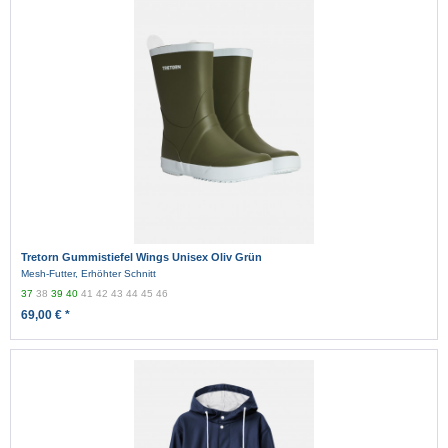
Tretorn Gummistiefel Wings Unisex Oliv Grün
Mesh-Futter, Erhöhter Schnitt
37
38
39
40
41
42
43
44
45
46
69,00 € *