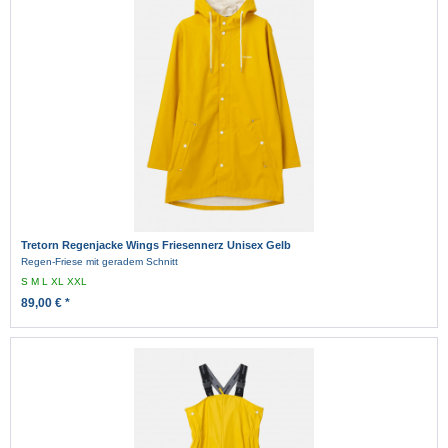
Tretorn Regenjacke Wings Friesennerz Unisex Gelb
Regen-Friese mit geradem Schnitt
S
M
L
XL
XXL
89,00 € *