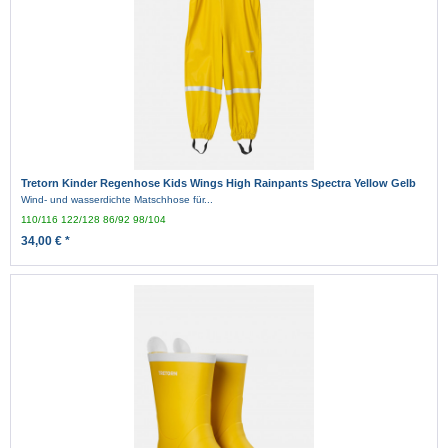
Tretorn Kinder Regenhose Kids Wings High Rainpants Spectra Yellow Gelb
Wind- und wasserdichte Matschhose für...
110/116
122/128
86/92
98/104
34,00 € *