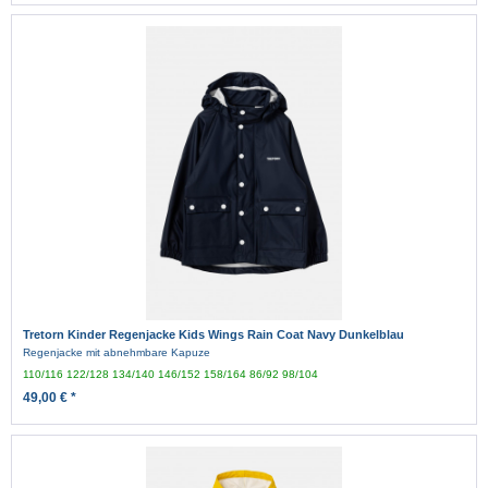
Tretorn Kinder Regenjacke Kids Wings Rain Coat Navy Dunkelblau
Regenjacke mit abnehmbare Kapuze
110/116
122/128
134/140
146/152
158/164
86/92
98/104
49,00 € *