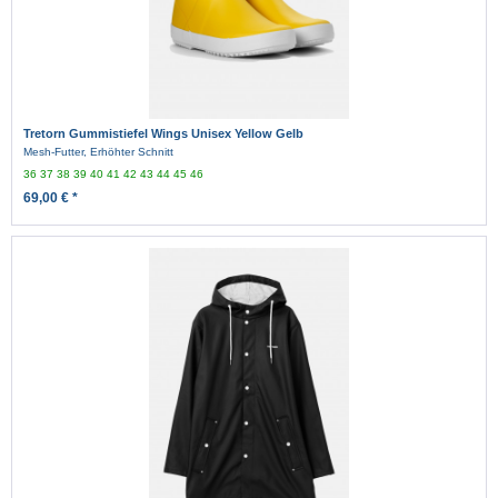
Tretorn Gummistiefel Wings Unisex Yellow Gelb
Mesh-Futter, Erhöhter Schnitt
36
37
38
39
40
41
42
43
44
45
46
69,00 € *