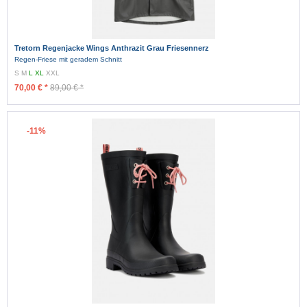
Tretorn Regenjacke Wings Anthrazit Grau Friesennerz
Regen-Friese mit geradem Schnitt
S
M
L
XL
XXL
70,00 € *
89,00 € *
-11%