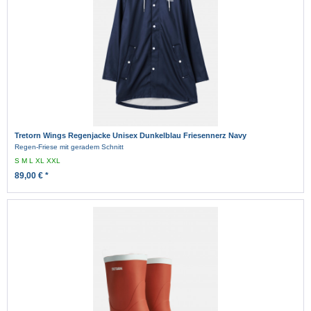
Tretorn Wings Regenjacke Unisex Dunkelblau Friesennerz Navy
Regen-Friese mit geradem Schnitt
S
M
L
XL
XXL
89,00 € *