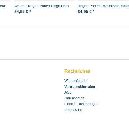
Peak
Wander-Regen-Poncho High Peak
Regen-Poncho Matterhorn Mari
Rot Pro-X
Rucksackponcho
84,95 € *
84,95 € *
s
Rechtliches
Widerrufsrecht
Vertrag widerrufen
AGB
Datenschutz
Cookie-Einstellungen
Impressum