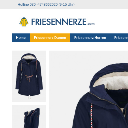
Hotline 030 -4748662020 (9-15 Uhr)
Home
Friesennerz Damen
Friesennerz Herren
Friesen