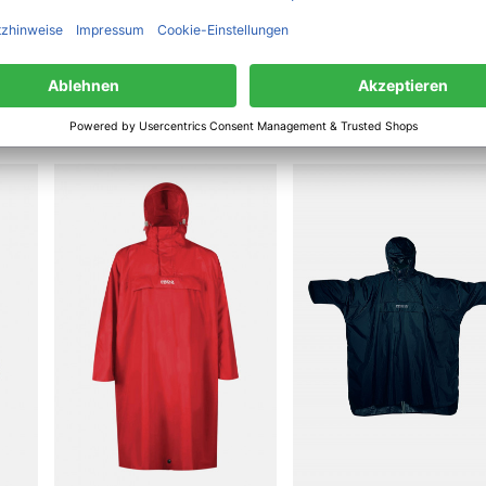
tr. 12 | 26409 Wittmund | Deutschland | info(a)modas-bekleidung.de
haben sich ebenfalls angesehen