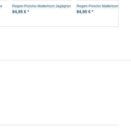
ne
Regen-Poncho Matterhorn Jagdgrün
Regen-Poncho Matterhorn Rot
Rucksackponcho
Rucksackponcho
84,95 € *
84,95 € *