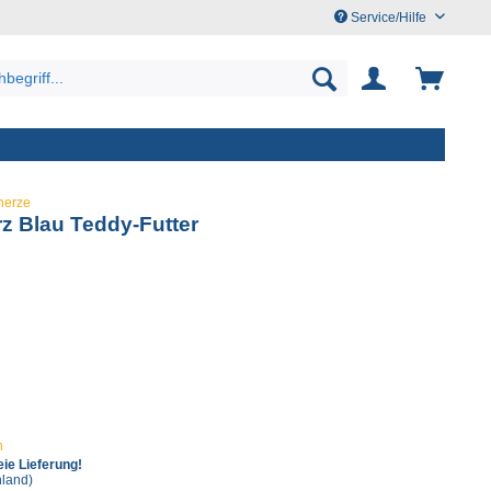
Service/Hilfe
nerze
z Blau Teddy-Futter
n
ie Lieferung!
hland)