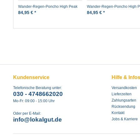
Wander-Regen-Poncho High Peak
Wander-Regen-Poncho High 
Oliv Pro-X
Marine Pro-X
84,95 € *
84,95 € *
Kundenservice
Hilfe & Info
Telefonische Beratung unter:
Versandkosten
030 - 4748662020
Lieferzeiten
Zahlungsarten
Mo-Fr: 09:00 - 15:00 Uhr
Rücksendung
Kontakt
Oder per E-Mail:
info@lokalgut.de
Jobs & Karriere