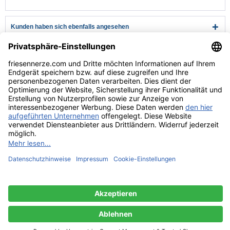
Kunden haben sich ebenfalls angesehen
Kundenservice
Hilfe & Infos
Rechtliches
* Alle Preise verstehen sich inkl. Mehrwertsteuer und zzgl.
Versandkosten
wenn nicht anders beschrieben
** Niedrigster Gesamtpreis der letzten 30 Tage vor der Preisermäßigung.
Versandkosten
Lieferzeiten
Zahlungsarten
Rücksendung
Kontakt
Impressum