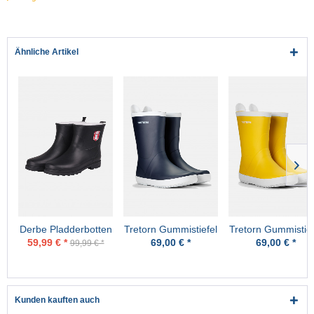
Ähnliche Artikel
Derbe Pladderbotten
Tretorn Gummistiefel
Tretorn Gummistief
Pelz Schwarz Herren
Wings Unisex Blue
Wings Unisex Yell
59,99 € *
69,00 € *
69,00 € *
99,99 € *
Gummistiefel
Dunkelblau
Gelb
Gefüttert Nachhaltig
Kunden kauften auch